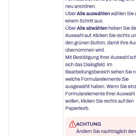
neu anordnen.
Über
Alle auswählen
wählen Sie a
einem Schritt aus.
Über
Alle abwählen
heben Sie di
Auswahl auf. Klicken Sie rechts u
den grünen Button, damit Ihre A
übernommen wird.
Mit Bestätigung Ihrer Auswahl sch
sich das Dialogfeld. Im
Bearbeitungsbereich sehen Sie n
welche Formularelemente Sie
ausgewählt haben. Wenn Sie ein
Formularelemente Ihrer Auswahl
wollen, klicken Sie rechts auf den
Papierkorb.
ACHTUNG
Ändern Sie nachträglich den