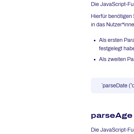
Die JavaScript-F
Hierfür benötigen
in das Nutzer*inn
Als ersten Par
festgelegt hab
Als zweiten Pa
`parseDate (″d
parseAge
Die JavaScript-F