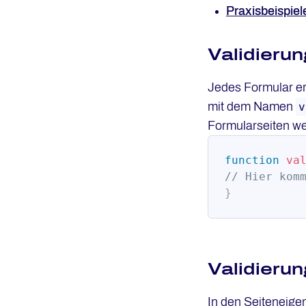
Praxisbeispiel
Validierun
Jedes Formular erm
mit dem Namen
v
Formularseiten w
function
va
// Hier kom
}
Validierun
In den Seiteneige