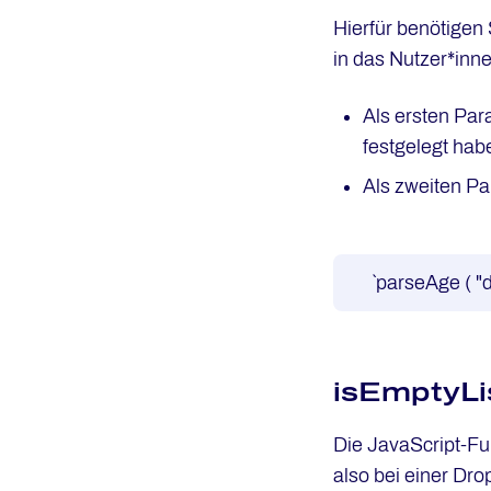
Hierfür benötigen
in das Nutzer*inn
Als ersten Par
festgelegt hab
Als zweiten Pa
`parseAge ( "
isEmptyLi
Die JavaScript-F
also bei einer Dr