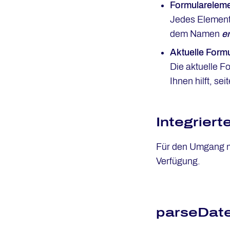
Formulareleme
Jedes Element
dem Namen
e
Aktuelle Formu
Die aktuelle F
Ihnen hilft, s
Integrier
Für den Umgang mi
Verfügung.
parseDat