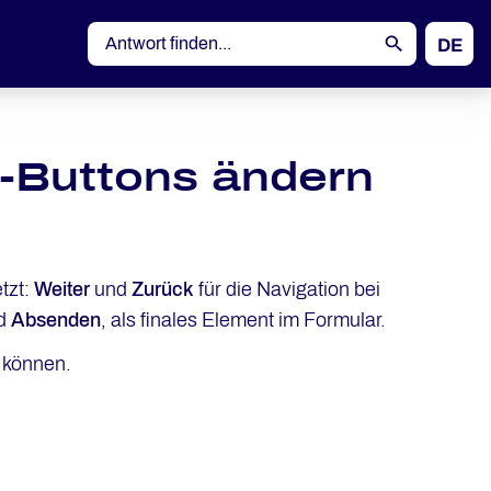
DE
EN
d-Buttons ändern
tzt:
Weiter
und
Zurück
für die Navigation bei
nd
Absenden
, als finales Element im Formular.
n können.