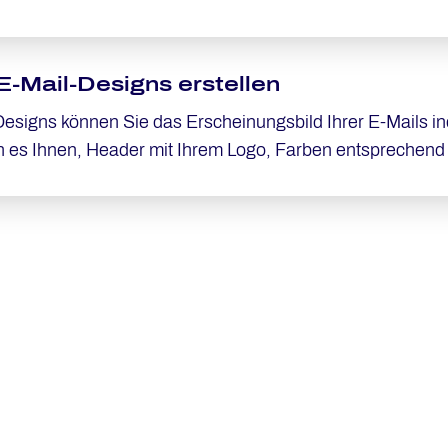
währleistet, dass Ihre Formulare ausschließlich auf den
erheit und Vertraulichkeit Ihrer Daten gewährleistet.
E-Mail-Designs erstellen
Designs können Sie das Erscheinungsbild Ihrer E-Mails i
 es Ihnen, Header mit Ihrem Logo, Farben entsprechend I
eren. Für Footer-Texte können Sie auch verschiedene Spr
sign-Editor nehmen Sie alle gewünschten Anpassungen vor. Sobald Sie
aktivieren, wird es automatisch für alle E-Mails verwende