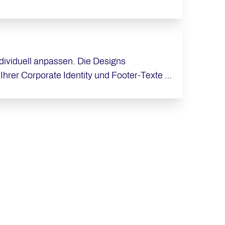
 von Ihnen autorisierten Seiten erscheinen,
ndividuell anpassen. Die Designs
hrer Corporate Identity und Footer-Texte zu
achen einrichten, um internationale
t, die von Ihren Formularen versendet