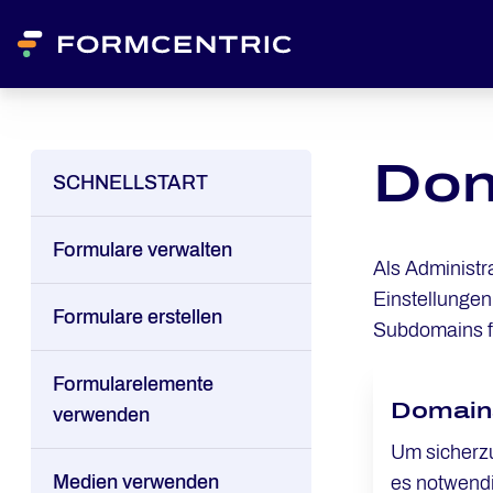
Dom
SCHNELLSTART
Formulare verwalten
Als Administr
Einstellunge
Formulare erstellen
Subdomains fü
Formularelemente
Domains
verwenden
Um sicherzu
Medien verwenden
es notwendi