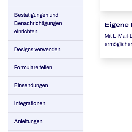
Maßnahme ge
was die Sich
Bestätigungen und
Benachrichtigungen
Eigene 
einrichten
Mit E-Mail-
ermöglichen
Designs verwenden
personalisi
Kommunikation zu unterstützen. Im De
Formulare teilen
das Design 
werden.
Einsendungen
Integrationen
Anleitungen