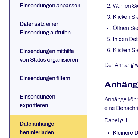
Einsendungen anpassen
Wählen Si
Klicken Si
Datensatz einer
Öffnen Si
Einsendung aufrufen
In den De
Klicken Si
Einsendungen mithilfe
von Status organisieren
Der Anhang wi
Einsendungen filtern
Anhänge
Einsendungen
Anhänge könne
exportieren
eine Benachri
Dabei gilt:
Dateianhänge
herunterladen
Kleinere 