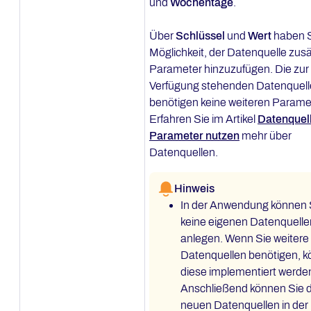
und
Wochentage
.
Über
Schlüssel
und
Wert
haben S
Möglichkeit, der Datenquelle zusä
Parameter hinzuzufügen. Die zur
Verfügung stehenden Datenquel
benötigen keine weiteren Parame
Erfahren Sie im Artikel
Datenquel
Parameter nutzen
mehr über
Datenquellen.
Hinweis
In der Anwendung können 
keine eigenen Datenquelle
anlegen. Wenn Sie weitere
Datenquellen benötigen, 
diese implementiert werde
Anschließend können Sie d
neuen Datenquellen in der