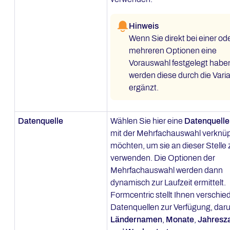
Hinweis
Wenn Sie direkt bei einer od
mehreren Optionen eine
Vorauswahl festgelegt habe
werden diese durch die Vari
ergänzt.
Datenquelle
Wählen Sie hier eine
Datenquelle
mit der Mehrfachauswahl verknü
möchten, um sie an dieser Stelle 
verwenden. Die Optionen der
Mehrfachauswahl werden dann
dynamisch zur Laufzeit ermittelt.
Formcentric stellt Ihnen verschi
Datenquellen zur Verfügung, daru
Ländernamen
,
Monate
,
Jahresz