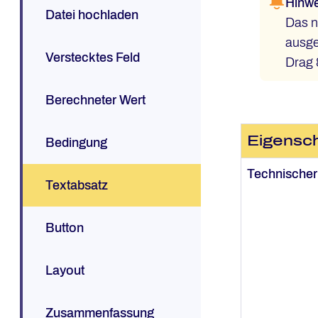
Hinwe
Datei hochladen
Das n
ausge
Verstecktes Feld
Drag 
Berechneter Wert
Eigensch
Bedingung
Technische
Textabsatz
Button
Layout
Zusammenfassung